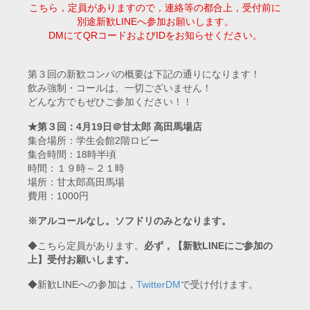
こちら，定員がありますので，連絡等の都合上，受付前に
別途
新歓LINEへ参加
お願いします。
DMにてQRコードおよびIDをお知らせください。
第３回の新歓コンパの概要は下記の通りになります！
飲み強制・コールは、一切ございません！
どんな方でもぜひご参加ください！！
★第３回：4月19日＠甘太郎 高田馬場店
集合場所：学生会館2階ロビー
集合時間：18時半頃
時間：１９時～２１時
場所：甘太郎髙田馬場
費用：1000円
※アルコールなし。ソフドリのみとなります。
◆こちら定員があります。
必ず，【新歓LINEにご参加の
上】受付お願いします。
◆新歓LINEへの参加は，
TwitterDM
で受け付けます。