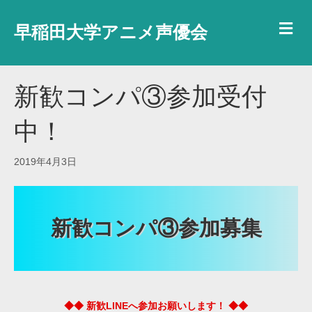
メ
早稲田大学アニメ声優会
新歓コンパ③参加受付
中！
2019年4月3日
新歓コンパ③参加募集
◆◆ 新歓LINEへ参加お願いします！ ◆◆