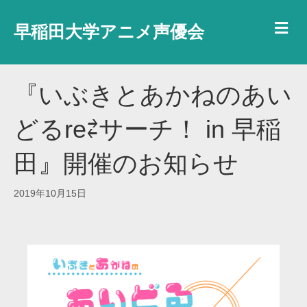
メ
早稲田大学アニメ声優会
『いぶきとあかねのあい
どるre⇄サーチ！ in 早稲
田』開催のお知らせ
2019年10月15日